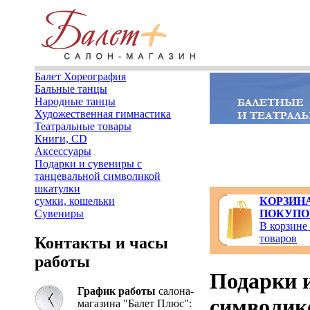
Балет Хореография
Бальные танцы
Народные танцы
Художественная гимнастика
Театральные товары
Книги, CD
Аксессуары
Подарки и сувениры с
танцевальной символикой
шкатулки
сумки, кошельки
КОРЗИН
Сувениры
ПОКУПО
В корзине
товаров
Контакты и часы
работы
Подарки 
График работы
салона-
символик
магазина "Балет Плюс":