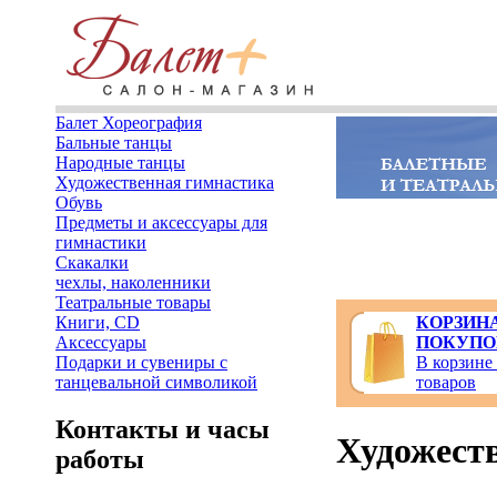
Балет Хореография
Бальные танцы
Народные танцы
Художественная гимнастика
Обувь
Предметы и аксессуары для
гимнастики
Скакалки
чехлы, наколенники
Театральные товары
Книги, CD
КОРЗИН
Аксессуары
ПОКУПО
Подарки и сувениры с
В корзине
танцевальной символикой
товаров
Контакты и часы
Художест
работы