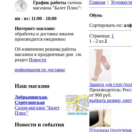
Главная
|
Художеств
График работы
салона-
магазина "Балет Плюс":
Обувь
пн - вс: 11:00 - 18:00
Сортировать по:
алф
Интернет-магазин:
обработка и доставка заказов
Страница:
1
производится ежедневно
1 - 2 из
2
Об изменении режима работы
магазина в праздничные дни см.
раздел
Новости
информация по доставке
Защита для стоп (по
Наш магазин
Производитель: Росс
от
960
руб.
Добрынинская,
выбрать размер, цвет
Серпуховская
Салон-магазин "Балет
Плюс"
Новости и события
П/пальцы (получешк