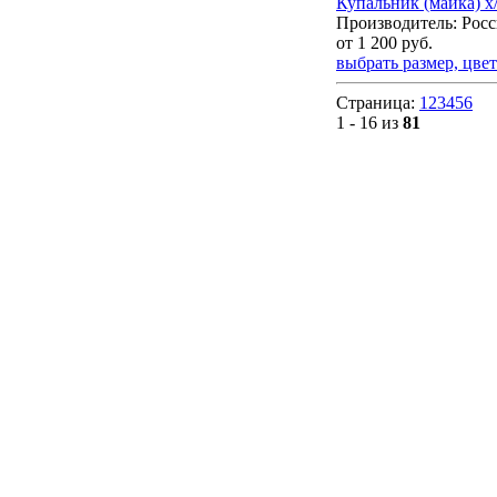
Купальник (майка) х/б
Производитель: Росс
от
1 200
руб.
выбрать размер, цвет
Страница:
1
2
3
4
5
6
1 - 16 из
81