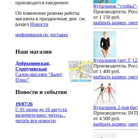
производится ежедневно
Купальник "стойка" (
Производитель: Росс
Об изменении режима работы
от
1 150
руб.
магазина в праздничные дни см.
выбрать размер, цвет
раздел
Новости
информация по доставке
Наш магазин
Купальник (арт. Г 12
Добрынинская,
Производитель: Росс
Серпуховская
от
1 400
руб.
Салон-магазин "Балет
выбрать размер, цвет
Плюс"
Новости и события
19/07/26
Купальник 2-ная брет
С 01 июня до 16 августа
Производитель: IN
включительно:
читать...
от
4 500
руб.
читать все новости
выбрать размер, цвет