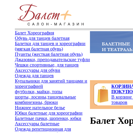
Балет Хореография
Обувь для танцев балетная
Балетки для танцев и хореографии
(мягкая балетная обувь)
Пуанты (жесткая балетная обувь)
Джазовки, преподавательские туфли
Чешки спортивные, для танцев
Аксессуары для обуви
Одежда для танцев
Купальники для занятий танцами и
хореографией
КОРЗИН
футболки, майки, топы
ПОКУПО
шорты, лосины,танцевальные
В корзине
комбинезоны, брюки
товаров
Нижнее нательное белье
Юбки балетные для хореографии
Балет Хо
Балетные пачки, шопенки, юбки
Аксессуары балетные
Одежда репетиционная для