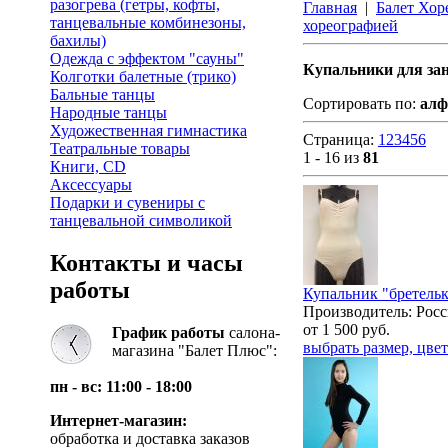
разогрева (гетры, кофты,
Главная
|
Балет Хор
танцевальные комбинезоны,
хореографией
бахилы)
Одежда с эффектом "сауны"
Купальники для за
Колготки балетные (трико)
Бальные танцы
Сортировать по:
алф
Народные танцы
Художественная гимнастика
Страница:
1
2
3
4
5
6
Театральные товары
1 - 16 из
81
Книги, CD
Аксессуары
Подарки и сувениры с
танцевальной символикой
Контакты и часы
работы
Купальник "бретельк
Производитель: Росс
от
1 500
руб.
График работы
салона-
выбрать размер, цвет
магазина "Балет Плюс":
пн - вс: 11:00 - 18:00
Интернет-магазин:
обработка и доставка заказов