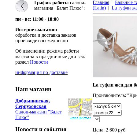
Главная
|
Бальные 
График работы
салона-
(Latin)
|
La туфли же
магазина "Балет Плюс":
пн - вс: 11:00 - 18:00
Интернет-магазин:
обработка и доставка заказов
производится ежедневно
Об изменении режима работы
магазина в праздничные дни см.
раздел
Новости
информация по доставке
La туфли жен.для ба
Наш магазин
Производитель: "Кр
Добрынинская,
Серпуховская
Салон-магазин "Балет
Плюс"
Новости и события
Цена:
2 600
руб.