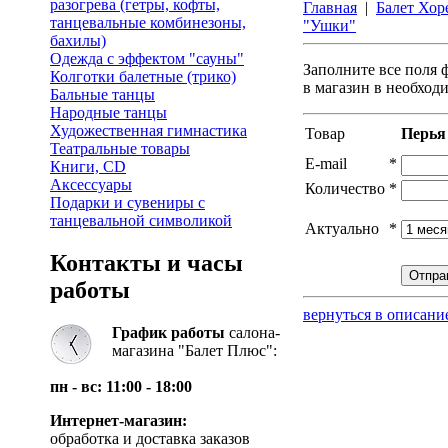
разогрева (гетры, кофты,
Главная
|
Балет Хор
танцевальные комбинезоны,
"Ушки"
бахилы)
Одежда с эффектом "сауны"
Заполните все поля 
Колготки балетные (трико)
в магазин в необход
Бальные танцы
Народные танцы
Художественная гимнастика
Товар
Перья
Театральные товары
E-mail
*
Книги, CD
Аксессуары
Количество
*
Подарки и сувениры с
танцевальной символикой
Актуально
*
Контакты и часы
работы
вернуться в описани
График работы
салона-
магазина "Балет Плюс":
пн - вс: 11:00 - 18:00
Интернет-магазин:
обработка и доставка заказов