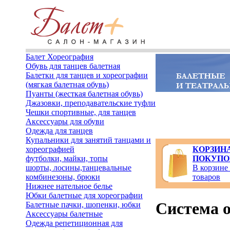
Балет Хореография
Обувь для танцев балетная
Балетки для танцев и хореографии
(мягкая балетная обувь)
Пуанты (жесткая балетная обувь)
Джазовки, преподавательские туфли
Чешки спортивные, для танцев
Аксессуары для обуви
Одежда для танцев
Купальники для занятий танцами и
хореографией
КОРЗИН
футболки, майки, топы
ПОКУПО
шорты, лосины,танцевальные
В корзине
комбинезоны, брюки
товаров
Нижнее нательное белье
Юбки балетные для хореографии
Система 
Балетные пачки, шопенки, юбки
Аксессуары балетные
Одежда репетиционная для